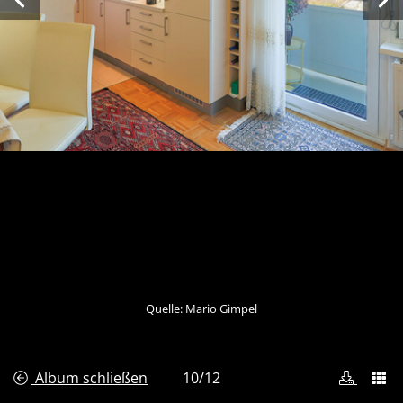
Quelle: Mario Gimpel
Bild heru
Bild
Album schließen
10/12